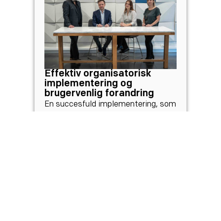
Effektiv organisatorisk
implementering og
brugervenlig forandring
En succesfuld implementering, som
er fuldt ud integreret i
organisationen med flere processer
automatiseret og en fælles
forståelse af begreber, roller og
ansvar. Dokumentation af hvem,
hvad og hvorfor med automatiseret
opfølgning, hvilket opfylder krav fra
DORA.
Læs mere